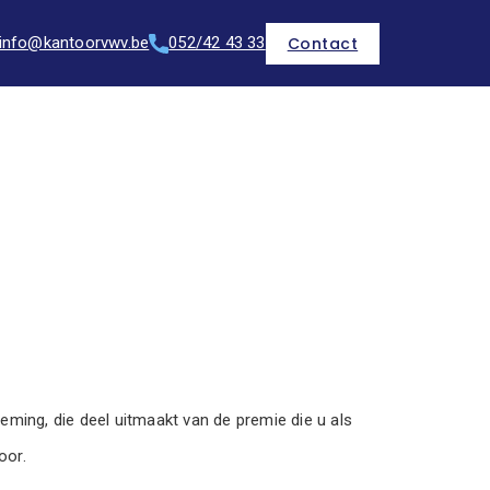
Contact
info@kantoorvwv.be
052/42 43 33
ming, die deel uitmaakt van de premie die u als
oor.