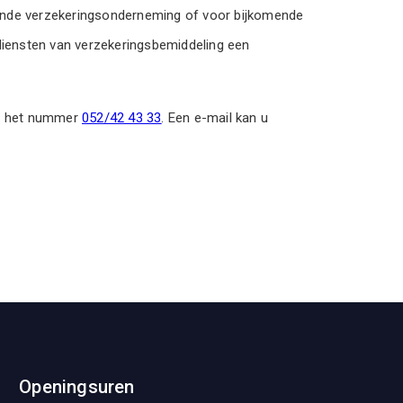
ffende verzekeringsonderneming of voor bijkomende
diensten van verzekeringsbemiddeling een
op het nummer
052/42 43 33
. Een e-mail kan u
Openingsuren